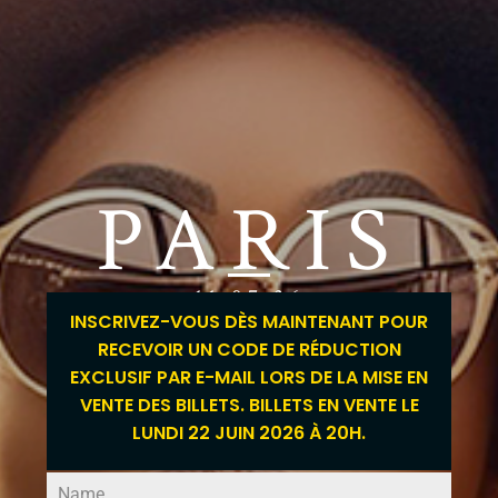
PARIS
11.07.26
INSCRIVEZ-VOUS DÈS MAINTENANT POUR
RECEVOIR UN CODE DE RÉDUCTION
EXCLUSIF PAR E-MAIL LORS DE LA MISE EN
VENTE DES BILLETS. BILLETS EN VENTE LE
LUNDI 22 JUIN 2026 À 20H.