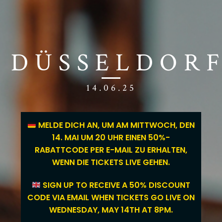
DÜSSELDOR
14.06.25
MELDE DICH AN, UM AM MITTWOCH, DEN
14. MAI UM 20 UHR EINEN 50%-
RABATTCODE PER E-MAIL ZU ERHALTEN,
WENN DIE TICKETS LIVE GEHEN.
SIGN UP TO RECEIVE A 50% DISCOUNT
CODE VIA EMAIL WHEN TICKETS GO LIVE ON
WEDNESDAY, MAY 14TH AT 8PM.